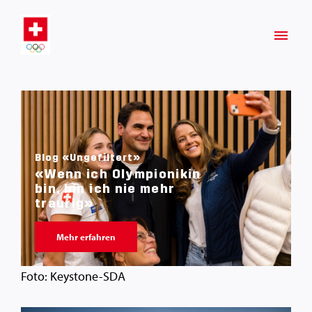
Blog «Ungefiltert»
«Wenn ich Olympionikin
bin, bin ich nie mehr
traurig»
Mehr erfahren
Foto: Keystone-SDA