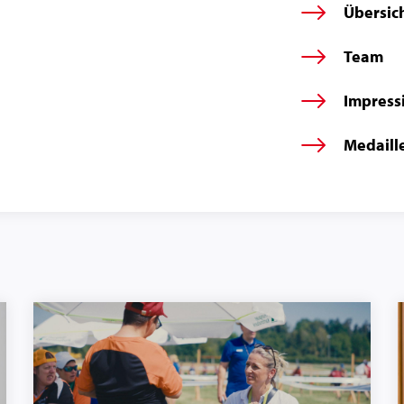
Übersic
Team
Impress
Medaill