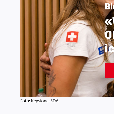
Bl
«
O
i
Foto: Keystone-SDA