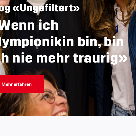
og «Ungefiltert»
Wenn ich
lympionikin bin, bin
ch nie mehr traurig»
Mehr erfahren