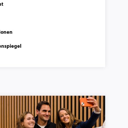
ht
ionen
enspiegel