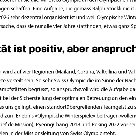
en schaffen. Eine Aufgabe, die gemäss Ralph Stöckli nicht 
 2026 sehr dezentral organisiert ist und weil Olympische Wint
sache, dass sie nur alle vier Jahre stattfinden, etwas ganz Sp
ät ist positiv, aber anspruc
wird auf vier Regionen (Mailand, Cortina, Valtellina und Va
te verteilt sein. So sehr Swiss Olympic die im Sinne der Nach
ampfstätten begrüsst, so anspruchsvoll wird die Aufgabe da
t bei der Sicherstellung der optimalen Betreuung an den e
 es uns gelingt, einen standortübergreifenden Teamgeist zu 
d zum Erlebnis «Olympische Winterspiele» beitragen wollen»,
-Chef de Mission), PyeongChang 2018 und Peking 2022 vor sei
en in der Missionsleitung von Swiss Olympic steht.