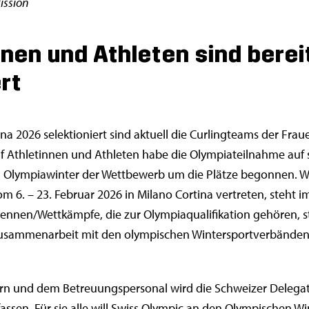
Mission
nnen und Athleten sind berei
rt
rtina 2026 selektioniert sind aktuell die Curlingteams der Fr
lf Athletinnen und Athleten habe die Olympiateilnahme auf 
m Olympiawinter der Wettbewerb um die Plätze begonnen. W
m 6. – 23. Februar 2026 in Milano Cortina vertreten, steht im
 Rennen/Wettkämpfe, die zur Olympiaqualifikation gehören,
Zusammenarbeit mit den olympischen Wintersportverbänden 
nern und dem Betreuungspersonal wird die Schweizer Delegat
ssen. Für sie alle will Swiss Olympic an den Olympischen Wi