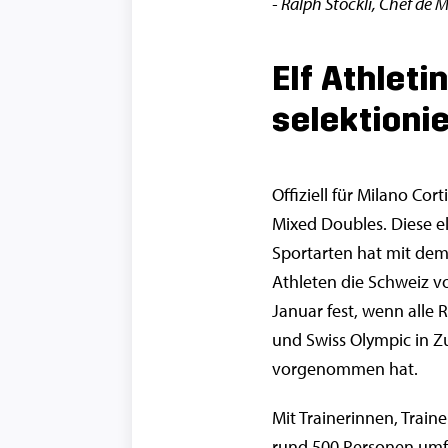
- Ralph Stöckli, Chef de 
Elf Athleti
selektionie
Offiziell für Milano Co
Mixed Doubles. Diese e
Sportarten hat mit de
Athleten die Schweiz vo
Januar fest, wenn alle
und Swiss Olympic in 
vorgenommen hat.
Mit Trainerinnen, Trai
rund 500 Personen umfa