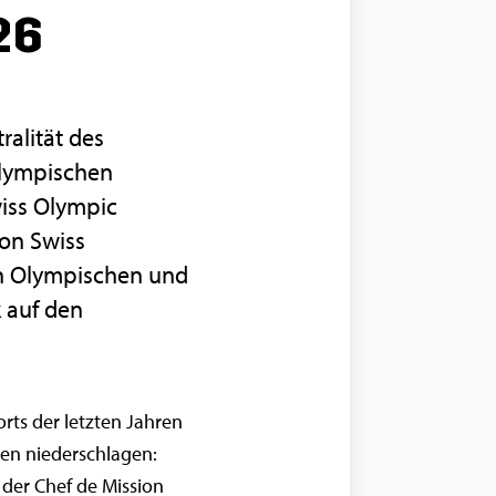
26
alität des
Olympischen
wiss Olympic
on Swiss
en Olympischen und
 auf den
rts der letzten Jahren
en niederschlagen:
 der Chef de Mission