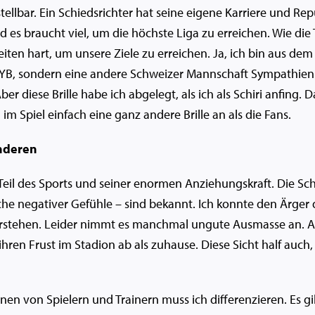
tellbar. Ein Schiedsrichter hat seine eigene Karriere und Rep
d es braucht viel, um die höchste Liga zu erreichen. Wie di
eiten hart, um unsere Ziele zu erreichen. Ja, ich bin aus dem
r YB, sondern eine andere Schweizer Mannschaft Sympathien.
er diese Brille habe ich abgelegt, als ich als Schiri anfing. D
im Spiel einfach eine ganz andere Brille an als die Fans.
nderen
Teil des Sports und seiner enormen Anziehungskraft. Die Sch
he negativer Gefühle – sind bekannt. Ich konnte den Ärger de
rstehen. Leider nimmt es manchmal ungute Ausmasse an. Ab
hren Frust im Stadion ab als zuhause. Diese Sicht half auch
n von Spielern und Trainern muss ich differenzieren. Es g