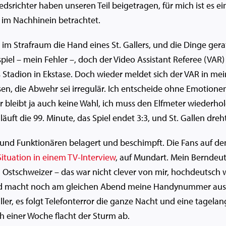
hiedsrichter haben unseren Teil beigetragen, für mich ist es e
 im Nachhinein betrachtet.
l im Strafraum die Hand eines St. Gallers, und die Dinge gera
iel – mein Fehler –, doch der Video Assistant Referee (VAR) 
 Stadion in Ekstase. Doch wieder meldet sich der VAR in me
ssen, die Abwehr sei irregulär. Ich entscheide ohne Emotion
ir bleibt ja auch keine Wahl, ich muss den Elfmeter wiederhol
 läuft die 99. Minute, das Spiel endet 3:3, und St. Gallen dreh
 und Funktionären belagert und beschimpft. Die Fans auf d
Situation in einem TV-Interview
, auf Mundart. Mein Berndeut
Ostschweizer – das war nicht clever von mir, hochdeutsch 
 macht noch am gleichen Abend meine Handynummer ausfind
ller, es folgt Telefonterror die ganze Nacht und eine tagela
 einer Woche flacht der Sturm ab.