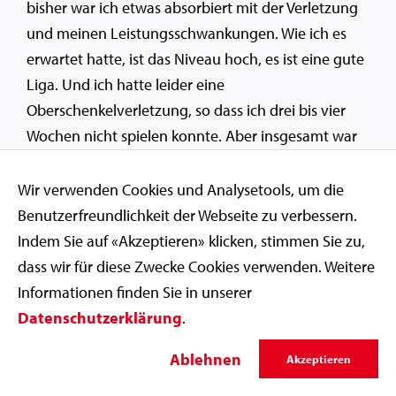
bisher war ich etwas absorbiert mit der Verletzung
und meinen Leistungsschwankungen. Wie ich es
erwartet hatte, ist das Niveau hoch, es ist eine gute
Liga. Und ich hatte leider eine
Oberschenkelverletzung, so dass ich drei bis vier
Wochen nicht spielen konnte. Aber insgesamt war
2023 ein sehr gutes Jahr für mich. Der Schweizer
Meistertitel, den ich mit Fribourg Olympic zu Hause
Wir verwenden Cookies und Analysetools, um die
gewann, wird mein persönliches Highlight des
Benutzerfreundlichkeit der Webseite zu verbessern.
Jahres bleiben. Und ich freue mich, dass ich zu den
Indem Sie auf «Akzeptieren» klicken, stimmen Sie zu,
Finalisten für den Freiburger Sportpreis 2023 zähle:
dass wir für diese Zwecke Cookies verwenden. Weitere
Das ist eine tolle Belohnung für meine Arbeit und
Informationen finden Sie in unserer
die von Fribourg Olympic.»
Datenschutzerklärung
.
Ablehnen
Akzeptieren
Aufgezeichnet von Pierre Hagmann und Fabio
Gramegna, Medienteam Swiss Olympic