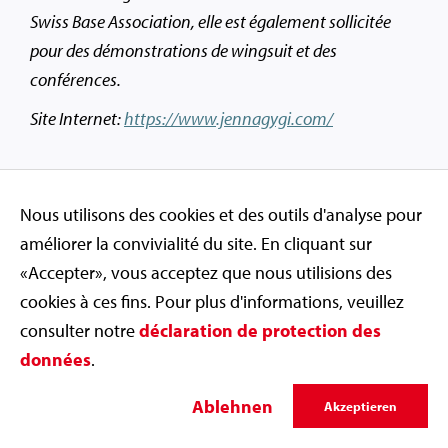
Swiss Base Association, elle est également sollicitée
pour des démonstrations de wingsuit et des
conférences.
Site Internet:
https://www.jennagygi.com/
Propos recueillis par Loïc Schwab, équipe Médias de
Swiss Olympic
Nous utilisons des cookies et des outils d'analyse pour
améliorer la convivialité du site. En cliquant sur
«Accepter», vous acceptez que nous utilisions des
cookies à ces fins. Pour plus d'informations, veuillez
consulter notre
déclaration de protection des
Contact
données
.
Swiss Olympic Association
Maison du Sport
Ablehnen
Akzeptieren
Talgut-Zentrum 27